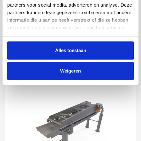
DISTRIBUTIETRILLER
partners voor social media, adverteren en analyse. Deze
partners kunnen deze gegevens combineren met andere
Distributietrillers worden in alle soorten
informatie die u aan ze heeft verstrekt of die ze hebben
en maten gebouwd als toevoer
verzameld op basis van uw gebruik van hun services.
(distributie) van achterliggende
machines zoals optische sorteerders,
drogers, bakovens, bulkaftapstations of
Alles toestaan
toevoer van wegers.
Weigeren