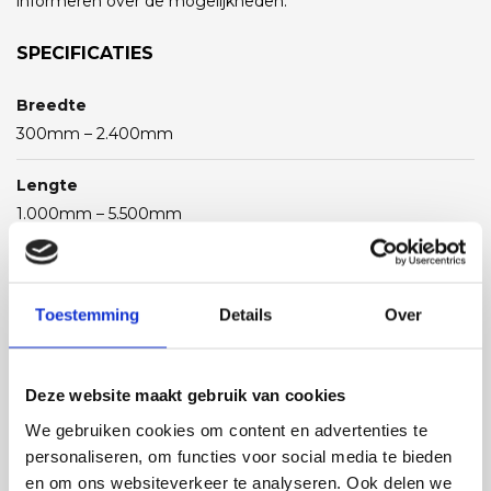
informeren over de mogelijkheden.
SPECIFICATIES
Breedte
300mm – 2.400mm
Lengte
1.000mm – 5.500mm
Aandrijving
middels direct of indirect middels 2 onbalansmotoren of
Toestemming
Details
Over
magneetaandrijving
Capaciteit
Deze website maakt gebruik van cookies
afhankelijk van product en breedte
We gebruiken cookies om content en advertenties te
Afwerking
personaliseren, om functies voor social media te bieden
glad/gestraald/rigidized
en om ons websiteverkeer te analyseren. Ook delen we