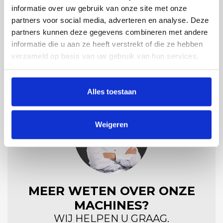
informatie over uw gebruik van onze site met onze
Materiaal
partners voor social media, adverteren en analyse. Deze
partners kunnen deze gegevens combineren met andere
RVS 304/316
informatie die u aan ze heeft verstrekt of die ze hebben
verzameld op basis van uw gebruik van hun services.
Alles toestaan
Weigeren
MEER WETEN OVER ONZE
MACHINES?
WIJ HELPEN U GRAAG.