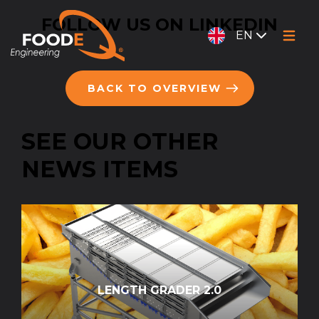
FOLLOW US ON LINKEDIN
EN
BACK TO OVERVIEW
SEE OUR OTHER
NEWS ITEMS
LENGTH GRADER 2.0