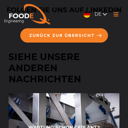
FOLGEN SIE UNS AUF LINKEDIN
DE
ZURÜCK ZUR ÜBERSICHT
SIEHE UNSERE
ANDEREN
NACHRICHTEN
WARTUNG SCHON GEPLANT?