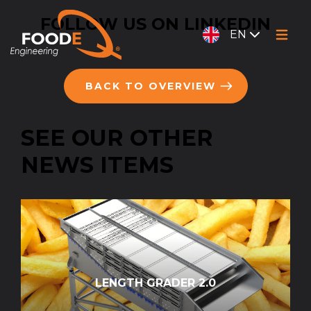
FOLLOW US ON LINKEDIN
EN
BACK TO OVERVIEW
SEE OUR OTHER
NEWS ITEMS
LENGTH GRADER 2.0