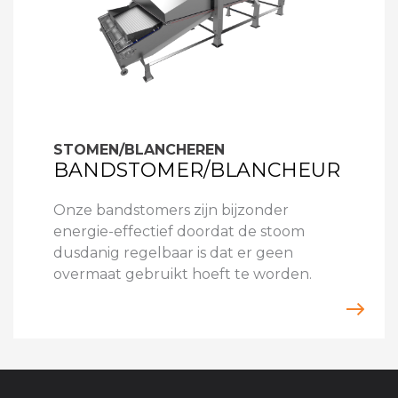
STOMEN/BLANCHEREN
BANDSTOMER/BLANCHEUR
Onze bandstomers zijn bijzonder
energie-effectief doordat de stoom
dusdanig regelbaar is dat er geen
overmaat gebruikt hoeft te worden.