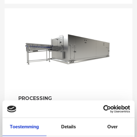
PROCESSING
KOELTUNNEL
De FoodeQ koeltunnel is op basis van
onze jarenlange praktijkervaring
Toestemming
Details
Over
ontworpen in lijn met de meest strikte