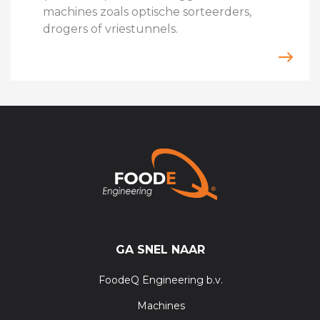
machines zoals optische sorteerders,
drogers of vriestunnels.
GA SNEL NAAR
FoodeQ Engineering b.v.
Machines