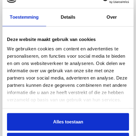
Toestemming
Details
Over
Deze website maakt gebruik van cookies
We gebruiken cookies om content en advertenties te
personaliseren, om functies voor social media te bieden
en om ons websiteverkeer te analyseren. Ook delen we
informatie over uw gebruik van onze site met onze
TRILTECHNIEK
partners voor social media, adverteren en analyse. Deze
ZEEFTRILLER
partners kunnen deze gegevens combineren met andere
informatie die u aan ze heeft verstrekt of die ze hebben
Zeeftrillers worden in alle soorten en
verzameld op basis van uw gebruik van hun services.
maten gebouwd om stoffen van elkaar
te scheiden zoals snoepjes uit zetmeel
na een gietmachine.
Alles toestaan