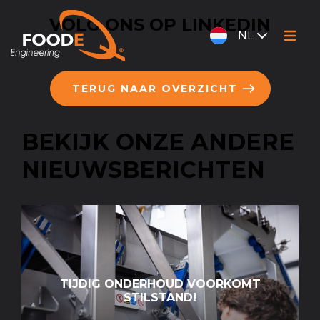
VOLG ONS OP LINKEDIN
NL
TERUG NAAR OVERZICHT
BEKIJK ONZE ANDERE
NIEUWSBERICHTEN
TIJDIG ONDERHOUD VOORKOMT
STILSTAND!