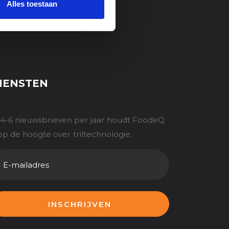
Alles toestaan
IENSTEN
 4-6 nieuwsbrieven per jaar houdt FoodeQ
op de hoogte over triltechnologie.
AILADRES