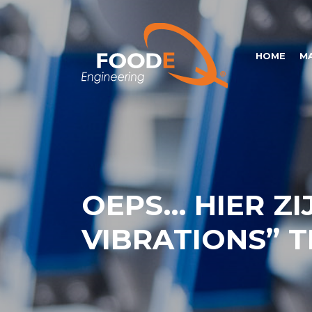
HOME
M
OEPS… HIER ZI
VIBRATIONS” T