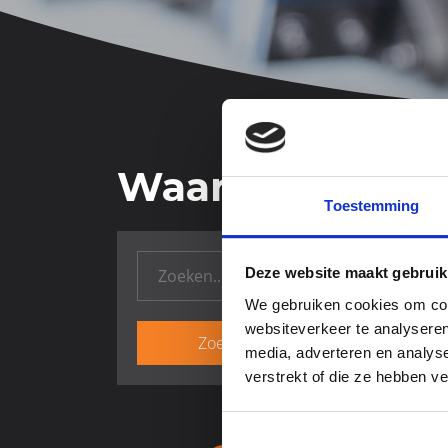
Waar ben je na
Toestemming
Deze website maakt gebruik
We gebruiken cookies om cont
websiteverkeer te analyseren
media, adverteren en analys
verstrekt of die ze hebben v