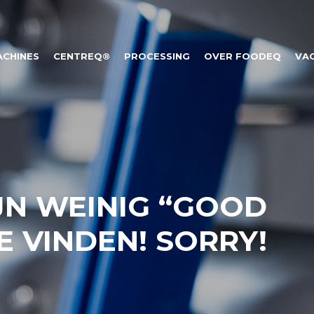
ACHINES
CENTREQ®
PROCESSING
OVER FOODEQ
VA
JN WEINIG “GOOD
E VINDEN! SORRY!