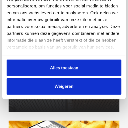
personaliseren, om functies voor social media te bieden
en om ons websiteverkeer te analyseren. Ook delen we
informatie over uw gebruik van onze site met onze
partners voor social media, adverteren en analyse. Deze
partners kunnen deze gegevens combineren met andere
informatie die u aan ze heeft verstrekt of die ze hebben
verzameld op basis van uw gebruik van hun services.
Alles toestaan
GLADDER EN DUS SCHONER
Weigeren