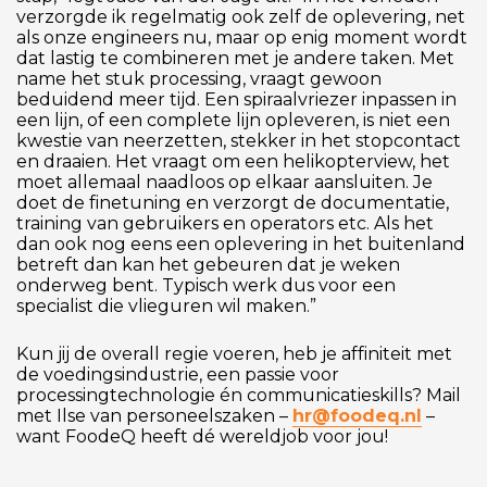
verzorgde ik regelmatig ook zelf de oplevering, net
als onze engineers nu, maar op enig moment wordt
dat lastig te combineren met je andere taken. Met
name het stuk processing, vraagt gewoon
beduidend meer tijd. Een spiraalvriezer inpassen in
een lijn, of een complete lijn opleveren, is niet een
kwestie van neerzetten, stekker in het stopcontact
en draaien. Het vraagt om een helikopterview, het
moet allemaal naadloos op elkaar aansluiten. Je
doet de finetuning en verzorgt de documentatie,
training van gebruikers en operators etc. Als het
dan ook nog eens een oplevering in het buitenland
betreft dan kan het gebeuren dat je weken
onderweg bent. Typisch werk dus voor een
specialist die vlieguren wil maken.”
Kun jij de overall regie voeren, heb je affiniteit met
de voedingsindustrie, een passie voor
processingtechnologie én communicatieskills? Mail
met Ilse van personeelszaken –
hr@foodeq.nl
–
want FoodeQ heeft dé wereldjob voor jou!