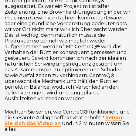
Rüttler geliefert. “Alle sind mit CentreQ®
ausgestattet. Es war ein Projekt mit straffer
Zeitplanung. Eine Brownfield-Umgebung in der wir
mit einem Gewirr von Rohren konfrontiert waren,
aber eine gründliche Vorbereitung bedeutet dass
wir vor Ort nicht mehr wirklich überrascht werden.
Das ist wichtig, denn natürlich musste die
Produktion so schnell wie möglich wieder
aufgenommen werden.” Mit CentreQ® wird das
Verhalten der Rüttler konsequent gemessen und
gesteuert. Es wird kontinuierlich nach der idealen
natürlichen Schwingungsfrequenz gesucht um
das Zusammenspiel zu optimieren und Schäden
sowie Ausfallzeiten zu verhindern. CentreQ®
überwacht die Mechanik und hält den Rüttler
perfekt in Balance, wodurch Verschleiß an den
Teilen verringert wird und ungeplante
Ausfallzeiten vermieden werden.
Möchten Sie sehen, wie CentreQ® funktioniert und
die Gesamte Anlageneffektivität erhöht?
Sehen
Sie sich das Video an
und in 2 Minuten wissen Sie
alles!