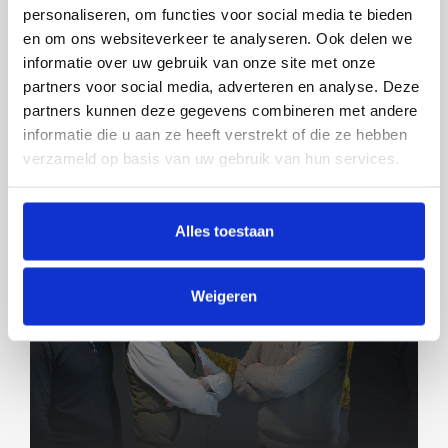
personaliseren, om functies voor social media te bieden
GLATTER UND DAMIT SAUBERER
en om ons websiteverkeer te analyseren. Ook delen we
informatie over uw gebruik van onze site met onze
partners voor social media, adverteren en analyse. Deze
partners kunnen deze gegevens combineren met andere
informatie die u aan ze heeft verstrekt of die ze hebben
verzameld op basis van uw gebruik van hun services.
Alles toestaan
Weigeren
FOODEQ UND STICOMAX BÜNDELN IHRE
KRÄFTE