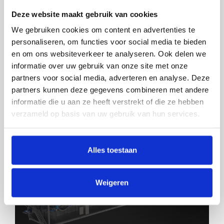
Deze website maakt gebruik van cookies
TIJDIG ONDERHOUD VOORKOMT
We gebruiken cookies om content en advertenties te
STILSTAND!
personaliseren, om functies voor social media te bieden
en om ons websiteverkeer te analyseren. Ook delen we
informatie over uw gebruik van onze site met onze
partners voor social media, adverteren en analyse. Deze
partners kunnen deze gegevens combineren met andere
informatie die u aan ze heeft verstrekt of die ze hebben
verzameld op basis van uw gebruik van hun services.
Alles toestaan
Weigeren
IN ALLE MARKTEN THUIS