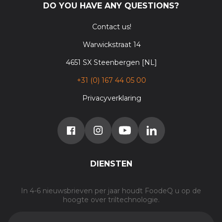
DO YOU HAVE ANY QUESTIONS?
Contact us!
Warwickstraat 14
4651 SX Steenbergen [NL]
+31 (0) 167 44 05 00
Privacyverklaring
DIENSTEN
In 4-6 nieuwsbrieven per jaar houdt FoodeQ u op de
hoogte over triltechnologie.
E-