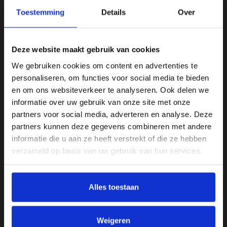
liepen de verschillende productstromen van
Toestemming
Details
Over
Mydibel naar één en dezelfde verpakkingslijn. Die
moest omwille van de hygiëne grondig gereinigd
worden voordat een ander product over de lijn kon
Deze website maakt gebruik van cookies
lopen. “Dat werkte vertragend, want bij elke
reinigingsactie lag de verpakkingslijn stil en dus
We gebruiken cookies om content en advertenties te
moesten we soms ook de productie stilleggen.” De
personaliseren, om functies voor social media te bieden
PackYard heeft vijf afzonderlijke weegkamers die
en om ons websiteverkeer te analyseren. Ook delen we
los van elkaar bevoorraad en op hoge temperatuur
informatie over uw gebruik van onze site met onze
gereinigd (gepasteuriseerd) kunnen worden, terwijl
partners voor social media, adverteren en analyse. Deze
het verpakkingsproces gewoon doorloopt in de
partners kunnen deze gegevens combineren met andere
andere kamers.
informatie die u aan ze heeft verstrekt of die ze hebben
verzameld op basis van uw gebruik van hun services.
IN 2018 VERWERKTE
MYDIBEL MEER DAN 600.000
Alles toestaan
TON AARDAPPELEN TOT
AFGEWERKTE PRODUCTEN
Weigeren