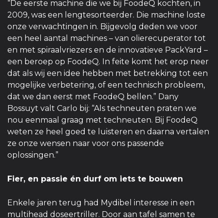
“De eerste machine die we bij FoodeQ kochten, in
2009, was een lengtesorteerder. Die machine loste
onze verwachtingen in. Bijgevolg deden we voor
een heel aantal machines – van olierecuperator tot
en met spiraalvriezers en de innovatieve PackYard –
een beroep op FoodeQ. In feite komt het erop neer
dat als wij een idee hebben met betrekking tot een
mogelijke verbetering, of een technisch probleem,
dat we dan eerst met FoodeQ bellen.” Dany
Bossuyt valt Carlo bij: “Als techneuten praten we
nou eenmaal graag met techneuten. Bij FoodeQ
weten ze heel goed te luisteren en daarna vertalen
ze onze wensen naar voor ons passende
oplossingen.”
Fier, en passie én durf om iets te bouwen
Enkele jaren terug had Mydibel interesse in een
multihead doseertriller. Door aan tafel samen te