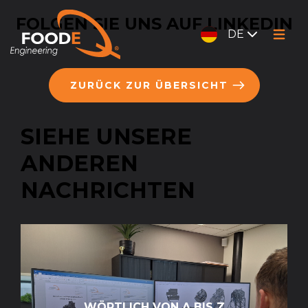
FOLGEN SIE UNS AUF LINKEDIN
DE
ZURÜCK ZUR ÜBERSICHT
SIEHE UNSERE
ANDEREN
NACHRICHTEN
WÖRTLICH VON A BIS Z